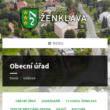
Skip
Skip
Skip
Skip
to
to
to
to
content
left
right
footer
sidebar
sidebar
MENU
Obecní úřad
Domů
Události
/
OBECNÍ ÚŘAD
ZAHRÁDKÁŘI
TJ SOKOL ŽENKLAVA
SPOLEK KRISTIÁNA DAVIDA
HASIČI
KULTURA