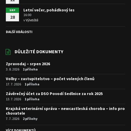
Letní večer, pohádkový les
SRP
16:00
28
v
Výletiště
DALŠÍ UDÁLOSTI
DŮLEŽITÉ DOKUMENTY
Zpravodaj – srpen 2026
3. 8. 2026
1 příloha
Volby – zastupitelstvo – počet volených členů
17. 7. 2026
1 příloha
Závěrečný účet za DSO Povodí Sedlnice za rok 2025
13. 7. 2026
1 příloha
Krajská veterinární správa – newcastleská choroba – info pro
chovatele
7. 7. 2026
2 přílohy
VÍCE DOKUMENTŮ