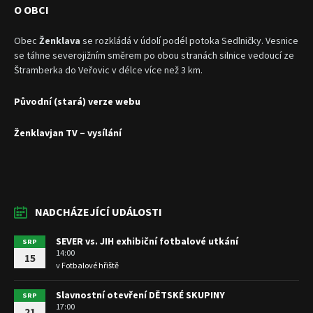
O OBCI
Obec
Ženklava
se rozkládá v údolí podél potoka Sedlničky. Vesnice
se táhne severojižním směrem po obou stranách silnice vedoucí ze
Štramberka do Veřovic v délce více než 3 km.
Původní (stará) verze webu
Ženklavjan TV – vysílání
NADCHÁZEJÍCÍ UDÁLOSTI
SEVER vs. JIH exhibiční fotbalové utkání
SRP
14:00
15
v
Fotbalové hřiště
Slavnostní otevření DĚTSKÉ SKUPINY
SRP
17:00
21