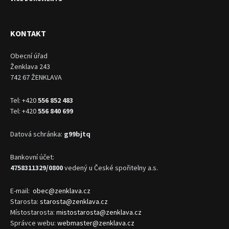
KONTAKT
Obecní úřad
Ženklava 243
742 67 ŽENKLAVA
Tel: +420
556 852 483
Tel: +420
556 840 699
Datová schránka:
g99bjtq
Bankovní účet:
4758311329/0800
vedený u České spořitelny a.s.
E-mail:
obec@zenklava.cz
Starosta:
starosta@zenklava.cz
Místostarosta:
mistostarosta@zenklava.cz
Správce webu:
webmaster@zenklava.cz