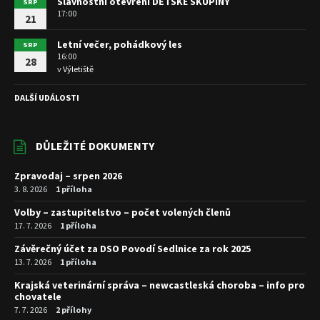
Slavnostní otevření DĚTSKÉ SKUPINY
SRP
17:00
21
Letní večer, pohádkový les
SRP
16:00
28
v
Výletiště
DALŠÍ UDÁLOSTI
DŮLEŽITÉ DOKUMENTY
Zpravodaj – srpen 2026
3. 8. 2026
1 příloha
Volby – zastupitelstvo – počet volených členů
17. 7. 2026
1 příloha
Závěrečný účet za DSO Povodí Sedlnice za rok 2025
13. 7. 2026
1 příloha
Krajská veterinární správa – newcastleská choroba – info pro
chovatele
7. 7. 2026
2 přílohy