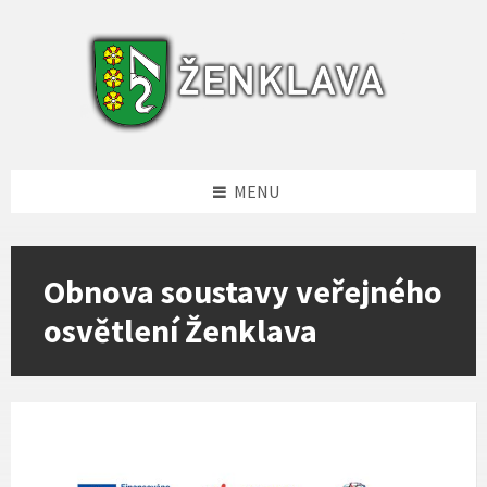
Skip
Skip
Skip
to
to
to
content
left
footer
sidebar
MENU
Obnova soustavy veřejného
osvětlení Ženklava