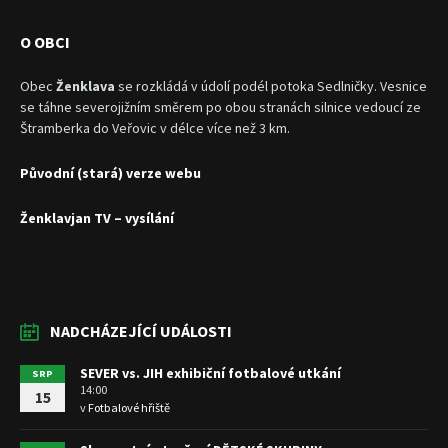
O OBCI
Obec
Ženklava
se rozkládá v údolí podél potoka Sedlničky. Vesnice
se táhne severojižním směrem po obou stranách silnice vedoucí ze
Štramberka do Veřovic v délce více než 3 km.
Původní (stará) verze webu
Ženklavjan TV – vysílání
NADCHÁZEJÍCÍ UDÁLOSTI
SEVER vs. JIH exhibiční fotbalové utkání
SRP
14:00
15
v
Fotbalové hřiště