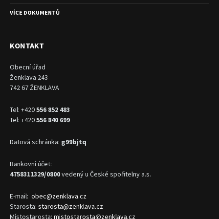
VÍCE DOKUMENTŮ
KONTAKT
Obecní úřad
Ženklava 243
742 67 ŽENKLAVA
Tel: +420
556 852 483
Tel: +420
556 840 699
Datová schránka:
g99bjtq
Bankovní účet:
4758311329/0800
vedený u České spořitelny a.s.
E-mail:
obec@zenklava.cz
Starosta:
starosta@zenklava.cz
Místostarosta:
mistostarosta@zenklava.cz