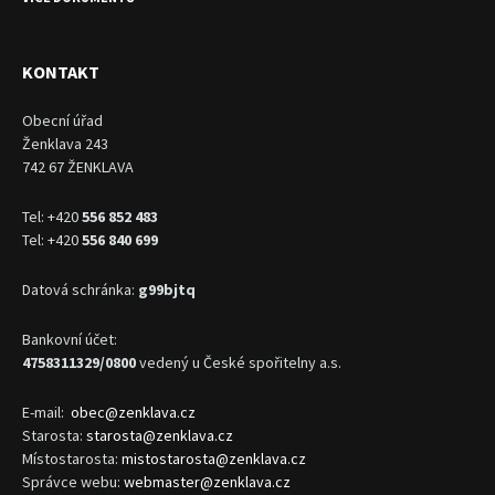
KONTAKT
Obecní úřad
Ženklava 243
742 67 ŽENKLAVA
Tel: +420
556 852 483
Tel: +420
556 840 699
Datová schránka:
g99bjtq
Bankovní účet:
4758311329/0800
vedený u České spořitelny a.s.
E-mail:
obec@zenklava.cz
Starosta:
starosta@zenklava.cz
Místostarosta:
mistostarosta@zenklava.cz
Správce webu:
webmaster@zenklava.cz