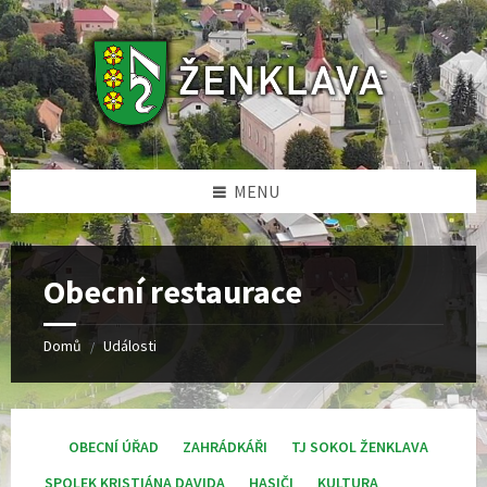
Skip
Skip
Skip
Skip
to
to
to
to
content
left
right
footer
sidebar
sidebar
MENU
Obecní restaurace
Domů
Události
/
OBECNÍ ÚŘAD
ZAHRÁDKÁŘI
TJ SOKOL ŽENKLAVA
SPOLEK KRISTIÁNA DAVIDA
HASIČI
KULTURA