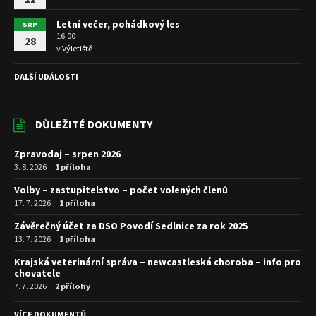
Letní večer, pohádkový les
SRP
16:00
28
v
Výletiště
DALŠÍ UDÁLOSTI
DŮLEŽITÉ DOKUMENTY
Zpravodaj – srpen 2026
3. 8. 2026
1 příloha
Volby – zastupitelstvo – počet volených členů
17. 7. 2026
1 příloha
Závěrečný účet za DSO Povodí Sedlnice za rok 2025
13. 7. 2026
1 příloha
Krajská veterinární správa – newcastleská choroba – info pro
chovatele
7. 7. 2026
2 přílohy
VÍCE DOKUMENTŮ