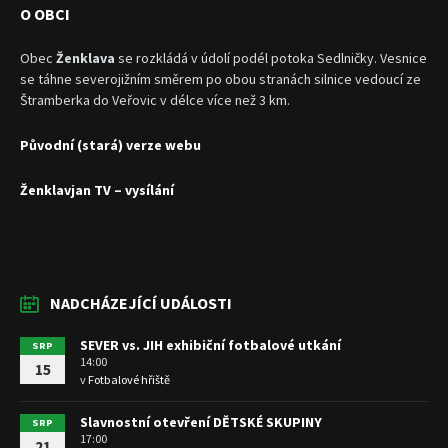
O OBCI
Obec
Ženklava
se rozkládá v údolí podél potoka Sedlničky. Vesnice
se táhne severojižním směrem po obou stranách silnice vedoucí ze
Štramberka do Veřovic v délce více než 3 km.
Původní (stará) verze webu
Ženklavjan TV – vysílání
NADCHÁZEJÍCÍ UDÁLOSTI
SEVER vs. JIH exhibiční fotbalové utkání
SRP
14:00
15
v
Fotbalové hřiště
Slavnostní otevření DĚTSKÉ SKUPINY
SRP
17:00
21