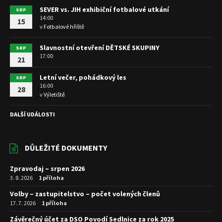
SEVER vs. JIH exhibiční fotbalové utkání
SRP
14:00
15
v
Fotbalové hřiště
Slavnostní otevření DĚTSKÉ SKUPINY
SRP
17:00
21
Letní večer, pohádkový les
SRP
16:00
28
v
Výletiště
DALŠÍ UDÁLOSTI
DŮLEŽITÉ DOKUMENTY
Zpravodaj – srpen 2026
3. 8. 2026
1 příloha
Volby – zastupitelstvo – počet volených členů
17. 7. 2026
1 příloha
Závěrečný účet za DSO Povodí Sedlnice za rok 2025