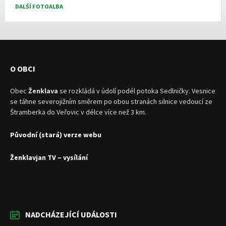
DALŠÍ FOTOALBA
O OBCI
Obec
Ženklava
se rozkládá v údolí podél potoka Sedlničky. Vesnice
se táhne severojižním směrem po obou stranách silnice vedoucí ze
Štramberka do Veřovic v délce více než 3 km.
Původní (stará) verze webu
Ženklavjan TV – vysílání
NADCHÁZEJÍCÍ UDÁLOSTI