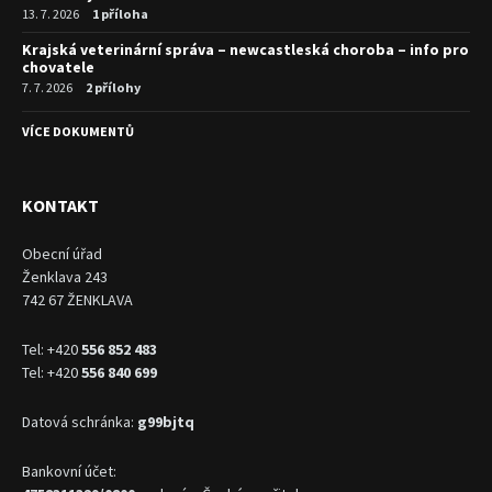
13. 7. 2026
1 příloha
Krajská veterinární správa – newcastleská choroba – info pro
chovatele
7. 7. 2026
2 přílohy
VÍCE DOKUMENTŮ
KONTAKT
Obecní úřad
Ženklava 243
742 67 ŽENKLAVA
Tel: +420
556 852 483
Tel: +420
556 840 699
Datová schránka:
g99bjtq
Bankovní účet: