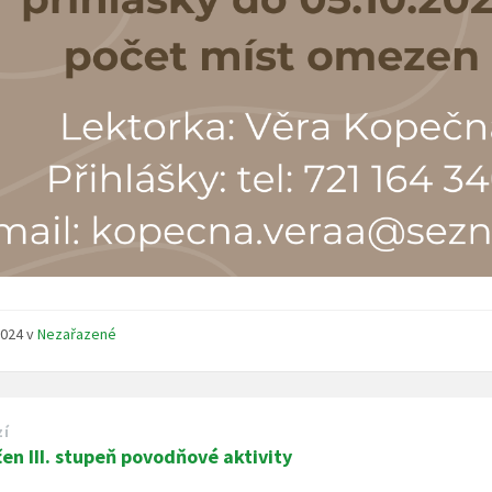
 2024
v
Nezařazené
zí
en III. stupeň povodňové aktivity