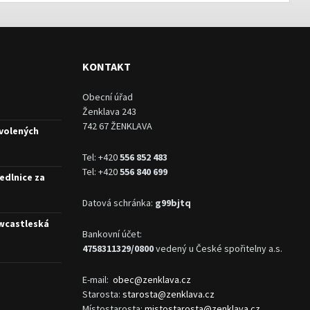
KONTAKT
Obecní úřad
Ženklava 243
742 67 ŽENKLAVA
 volených
Tel: +420
556 852 483
Tel: +420
556 840 699
edlnice za
Datová schránka:
g99bjtq
ewcastleská
Bankovní účet:
4758311329/0800
vedený u České spořitelny a.s.
E-mail:
obec@zenklava.cz
Starosta:
starosta@zenklava.cz
Místostarosta:
mistostarosta@zenklava.cz