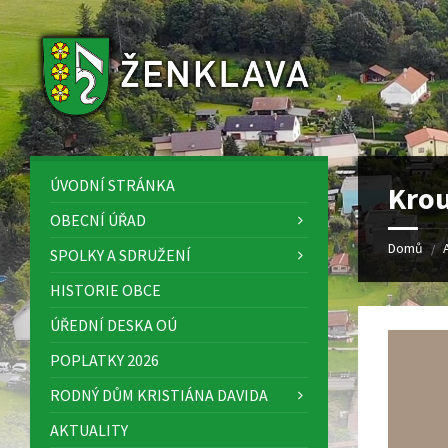
Skip
Skip
Skip
to
to
to
content
left
footer
sidebar
ÚVODNÍ STRÁNKA
Kro
OBECNÍ ÚŘAD
Domů
/
SPOLKY A SDRUŽENÍ
HISTORIE OBCE
ÚŘEDNÍ DESKA OÚ
POPLATKY 2026
RODNÝ DŮM KRISTIÁNA DAVIDA
AKTUALITY