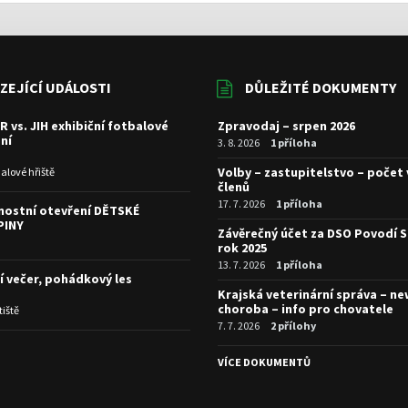
ZEJÍCÍ UDÁLOSTI
DŮLEŽITÉ DOKUMENTY
R vs. JIH exhibiční fotbalové
Zpravodaj – srpen 2026
ní
3. 8. 2026
1 příloha
Volby – zastupitelstvo – počet
alové hřiště
členů
17. 7. 2026
1 příloha
nostní otevření DĚTSKÉ
PINY
Závěrečný účet za DSO Povodí S
rok 2025
13. 7. 2026
1 příloha
í večer, pohádkový les
Krajská veterinární správa – n
choroba – info pro chovatele
tiště
7. 7. 2026
2 přílohy
I
VÍCE DOKUMENTŮ