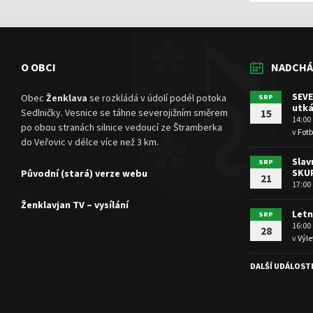
O OBCI
NADCHÁ
SEVE
Obec
Ženklava
se rozkládá v údolí podél potoka
SRP
utká
Sedlničky. Vesnice se táhne severojižním směrem
15
14:00
po obou stranách silnice vedoucí ze Štramberka
v
Fotb
do Veřovic v délce více než 3 km.
Slav
SRP
SKU
Původní (stará) verze webu
21
17:00
Ženklavjan TV – vysílání
Letn
SRP
16:00
28
v
Výle
DALŠÍ UDÁLOST