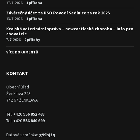
17. 7. 2026
1 příloha
Závěrečný účet za DSO Povodí Sedlnice za rok 2025
13. 7. 2026
1 příloha
Krajská veterinární správa – newcastleská choroba – info pro
chovatele
7. 7. 2026
2 přílohy
VÍCE DOKUMENTŮ
KONTAKT
Obecní úřad
Ženklava 243
742 67 ŽENKLAVA
Tel: +420
556 852 483
Tel: +420
556 840 699
Datová schránka:
g99bjtq