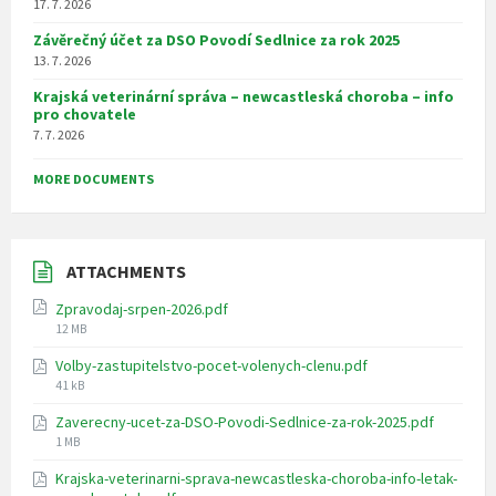
17. 7. 2026
Závěrečný účet za DSO Povodí Sedlnice za rok 2025
13. 7. 2026
Krajská veterinární správa – newcastleská choroba – info
pro chovatele
7. 7. 2026
MORE DOCUMENTS
ATTACHMENTS
Zpravodaj-srpen-2026.pdf
File
12 MB
size:
Volby-zastupitelstvo-pocet-volenych-clenu.pdf
File
41 kB
size:
Zaverecny-ucet-za-DSO-Povodi-Sedlnice-za-rok-2025.pdf
File
1 MB
size:
Krajska-veterinarni-sprava-newcastleska-choroba-info-letak-