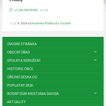
File
File
17_09 ODSTAVKA
521 kB
extension:
size:
pdf
1. 9. 2024
od
Kateřina Plačková
v
Ostatní
ÚVODNÍ STRÁNKA
OBECNÍ ÚŘAD
SPOLKY A SDRUŽENÍ
HISTORIE OBCE
ÚŘEDNÍ DESKA OÚ
POPLATKY 2026
RODNÝ DŮM KRISTIÁNA DAVIDA
AKTUALITY