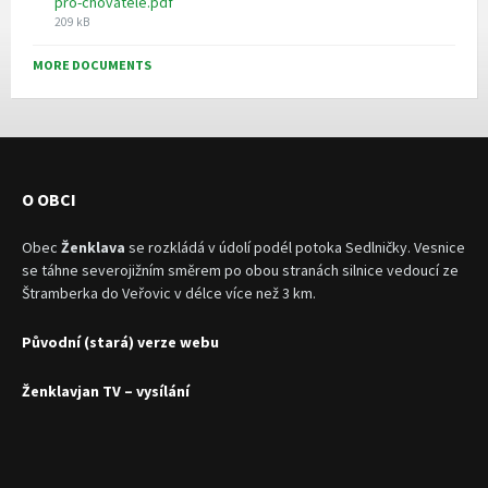
pro-chovatele.pdf
File
209 kB
size:
MORE DOCUMENTS
O OBCI
Obec
Ženklava
se rozkládá v údolí podél potoka Sedlničky. Vesnice
se táhne severojižním směrem po obou stranách silnice vedoucí ze
Štramberka do Veřovic v délce více než 3 km.
Původní (stará) verze webu
Ženklavjan TV – vysílání