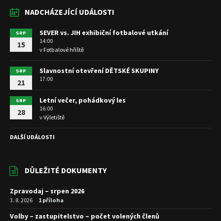
NADCHÁZEJÍCÍ UDÁLOSTI
SEVER vs. JIH exhibiční fotbalové utkání
SRP
14:00
15
v
Fotbalové hřiště
Slavnostní otevření DĚTSKÉ SKUPINY
SRP
17:00
21
Letní večer, pohádkový les
SRP
16:00
28
v
Výletiště
DALŠÍ UDÁLOSTI
DŮLEŽITÉ DOKUMENTY
Zpravodaj – srpen 2026
3. 8. 2026
1 příloha
Volby – zastupitelstvo – počet volených členů