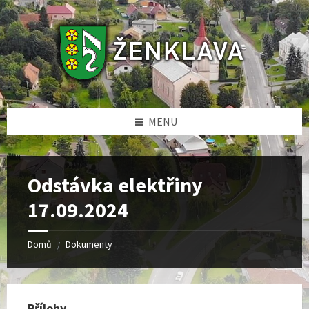
Skip
Skip
Skip
Skip
to
to
to
to
content
left
right
footer
sidebar
sidebar
MENU
Odstávka elektřiny
17.09.2024
Domů
Dokumenty
/
Přílohy