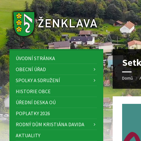
Skip
Skip
Skip
to
to
to
content
left
footer
sidebar
ÚVODNÍ STRÁNKA
Setk
OBECNÍ ÚŘAD
Domů
/
SPOLKY A SDRUŽENÍ
HISTORIE OBCE
ÚŘEDNÍ DESKA OÚ
POPLATKY 2026
RODNÝ DŮM KRISTIÁNA DAVIDA
AKTUALITY