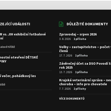
ZEJÍCÍ UDÁLOSTI
DŮLEŽITÉ DOKUMENTY
R vs. JIH exhibiční fotbalové
Zpravodaj – srpen 2026
ní
3. 8. 2026
1 příloha
Volby – zastupitelstvo – počet
alové hřiště
členů
17. 7. 2026
1 příloha
nostní otevření DĚTSKÉ
PINY
Závěrečný účet za DSO Povodí S
rok 2025
13. 7. 2026
1 příloha
í večer, pohádkový les
Krajská veterinární správa – n
choroba – info pro chovatele
tiště
7. 7. 2026
2 přílohy
I
VÍCE DOKUMENTŮ