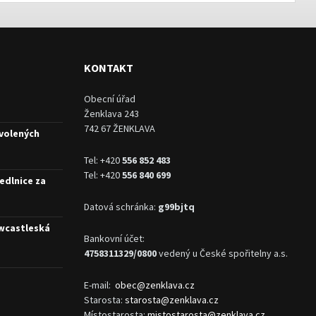
KONTAKT
Obecní úřad
Ženklava 243
742 67 ŽENKLAVA
 volených
Tel: +420
556 852 483
Tel: +420
556 840 699
edlnice za
Datová schránka:
g99bjtq
ewcastleská
Bankovní účet:
4758311329/0800
vedený u České spořitelny a.s.
E-mail:
obec@zenklava.cz
Starosta:
starosta@zenklava.cz
Místostarosta:
mistostarosta@zenklava.cz