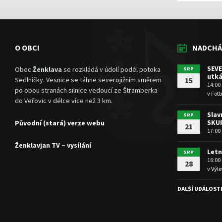
O OBCI
NADCHÁ
SEVE
Obec
Ženklava
se rozkládá v údolí podél potoka
SRP
utká
Sedlničky. Vesnice se táhne severojižním směrem
15
14:00
po obou stranách silnice vedoucí ze Štramberka
v
Fotb
do Veřovic v délce více než 3 km.
Slav
SRP
SKU
Původní (stará) verze webu
21
17:00
Ženklavjan TV – vysílání
Letn
SRP
16:00
28
v
Výle
DALŠÍ UDÁLOST