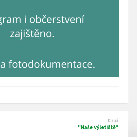
Další
"Naše výletiště"