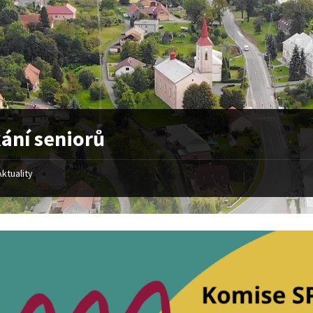
ání seniorů
Aktuality