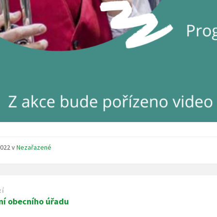
 2022
v
Nezařazené
zí
ní obecního úřadu