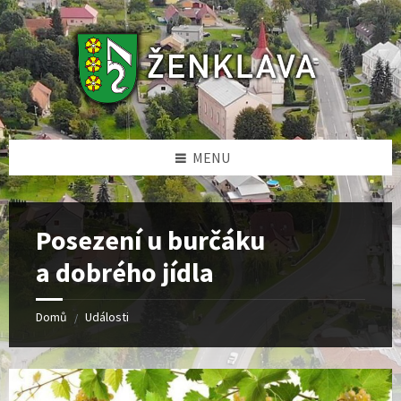
Skip
Skip
Skip
to
to
to
content
left
footer
sidebar
MENU
Posezení u burčáku
a dobrého jídla
Domů
Události
/