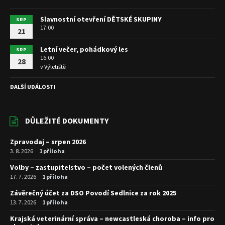
Slavnostní otevření DĚTSKÉ SKUPINY
SRP
17:00
21
Letní večer, pohádkový les
SRP
16:00
28
v
Výletiště
DALŠÍ UDÁLOSTI
DŮLEŽITÉ DOKUMENTY
Zpravodaj – srpen 2026
3. 8. 2026
1 příloha
Volby – zastupitelstvo – počet volených členů
17. 7. 2026
1 příloha
Závěrečný účet za DSO Povodí Sedlnice za rok 2025
13. 7. 2026
1 příloha
Krajská veterinární správa – newcastleská choroba – info pro