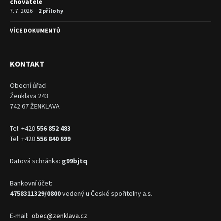
chovatele
7. 7. 2026
2 přílohy
VÍCE DOKUMENTŮ
KONTAKT
Obecní úřad
Ženklava 243
742 67 ŽENKLAVA
Tel: +420
556 852 483
Tel: +420
556 840 699
Datová schránka:
g99bjtq
Bankovní účet:
4758311329/0800
vedený u České spořitelny a.s.
E-mail:
obec@zenklava.cz