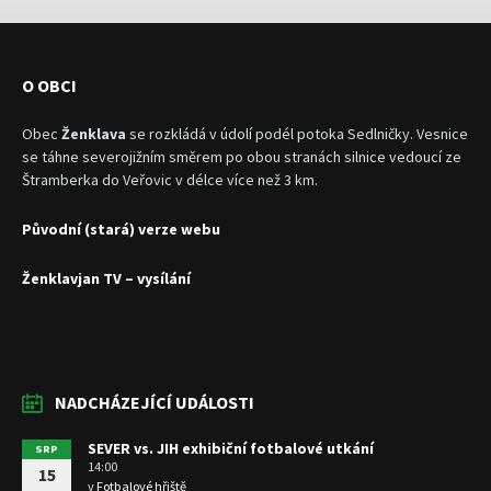
O OBCI
Obec
Ženklava
se rozkládá v údolí podél potoka Sedlničky. Vesnice
se táhne severojižním směrem po obou stranách silnice vedoucí ze
Štramberka do Veřovic v délce více než 3 km.
Původní (stará) verze webu
Ženklavjan TV – vysílání
NADCHÁZEJÍCÍ UDÁLOSTI
SEVER vs. JIH exhibiční fotbalové utkání
SRP
14:00
15
v
Fotbalové hřiště