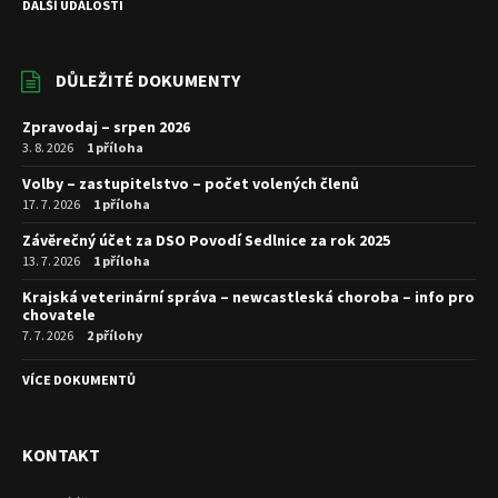
DALŠÍ UDÁLOSTI
DŮLEŽITÉ DOKUMENTY
Zpravodaj – srpen 2026
3. 8. 2026
1 příloha
Volby – zastupitelstvo – počet volených členů
17. 7. 2026
1 příloha
Závěrečný účet za DSO Povodí Sedlnice za rok 2025
13. 7. 2026
1 příloha
Krajská veterinární správa – newcastleská choroba – info pro
chovatele
7. 7. 2026
2 přílohy
VÍCE DOKUMENTŮ
KONTAKT