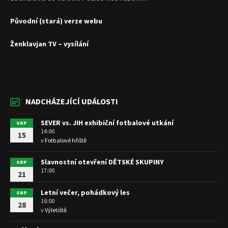
Původní (stará) verze webu
Ženklavjan TV – vysílání
NADCHÁZEJÍCÍ UDÁLOSTI
SEVER vs. JIH exhibiční fotbalové utkání
SRP
14:00
15
v
Fotbalové hřiště
Slavnostní otevření DĚTSKÉ SKUPINY
SRP
17:00
21
Letní večer, pohádkový les
SRP
16:00
28
v
Výletiště