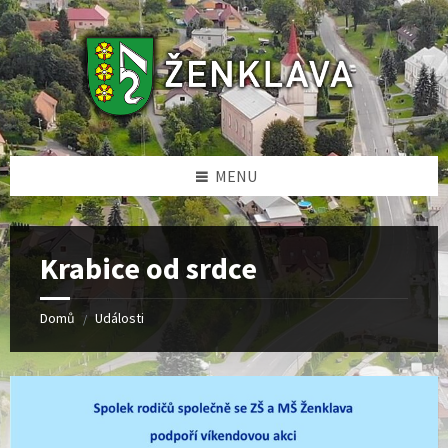
Skip
Skip
Skip
to
to
to
content
left
footer
sidebar
MENU
Krabice od srdce
Domů
Události
/