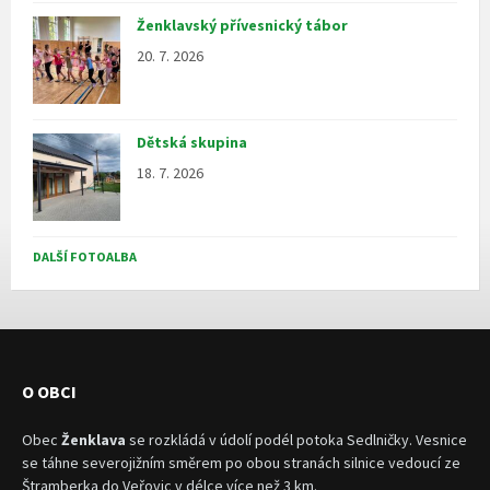
Ženklavský přívesnický tábor
20. 7. 2026
Dětská skupina
18. 7. 2026
DALŠÍ FOTOALBA
O OBCI
Obec
Ženklava
se rozkládá v údolí podél potoka Sedlničky. Vesnice
se táhne severojižním směrem po obou stranách silnice vedoucí ze
Štramberka do Veřovic v délce více než 3 km.