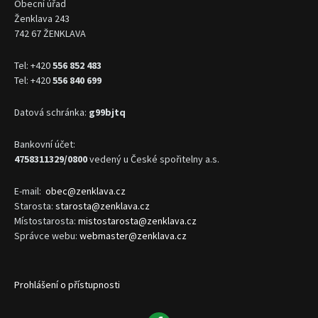
Obecní úřad
Ženklava 243
742 67 ŽENKLAVA
Tel: +420
556 852 483
Tel: +420
556 840 699
Datová schránka:
g99bjtq
Bankovní účet:
4758311329/0800
vedený u České spořitelny a.s.
E-mail:
obec@zenklava.cz
Starosta:
starosta@zenklava.cz
Místostarosta:
mistostarosta@zenklava.cz
Správce webu:
webmaster@zenklava.cz
Prohlášení o přístupnosti