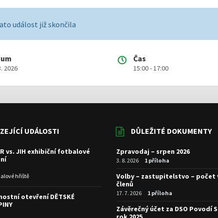
ato událost již skončila
tum
Čas
3. 2026
15:00 - 17:00
ZEJÍCÍ UDÁLOSTI
DŮLEŽITÉ DOKUMENTY
R vs. JIH exhibiční fotbalové
Zpravodaj – srpen 2026
ní
3. 8. 2026
1 příloha
Volby – zastupitelstvo – počet
alové hřiště
členů
17. 7. 2026
1 příloha
nostní otevření DĚTSKÉ
PINY
Závěrečný účet za DSO Povodí S
rok 2025