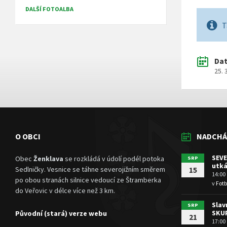
DALŠÍ FOTOALBA
T
Da
25. 
O OBCI
NADCHÁ
SEVE
Obec
Ženklava
se rozkládá v údolí podél potoka
SRP
utká
Sedlničky. Vesnice se táhne severojižním směrem
15
14:00
po obou stranách silnice vedoucí ze Štramberka
v
Fotb
do Veřovic v délce více než 3 km.
Slav
SRP
SKU
Původní (stará) verze webu
21
17:00