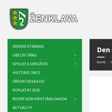
Skip
Skip
Skip
to
to
to
content
left
footer
sidebar
ÚVODNÍ STRÁNKA
Den 
OBECNÍ ÚŘAD
Domů
/
SPOLKY A SDRUŽENÍ
HISTORIE OBCE
ÚŘEDNÍ DESKA OÚ
POPLATKY 2026
RODNÝ DŮM KRISTIÁNA DAVIDA
AKTUALITY