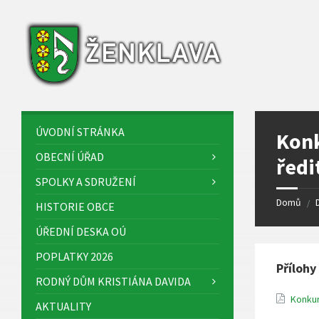
Skip
Skip
Skip
Skip
to
to
to
to
content
left
right
footer
sidebar
sidebar
ÚVODNÍ STRÁNKA
Konk
OBECNÍ ÚŘAD
ředi
SPOLKY A SDRUŽENÍ
Domů
/
HISTORIE OBCE
ÚŘEDNÍ DESKA OÚ
POPLATKY 2026
Přílohy
RODNÝ DŮM KRISTIÁNA DAVIDA
Konkur
AKTUALITY