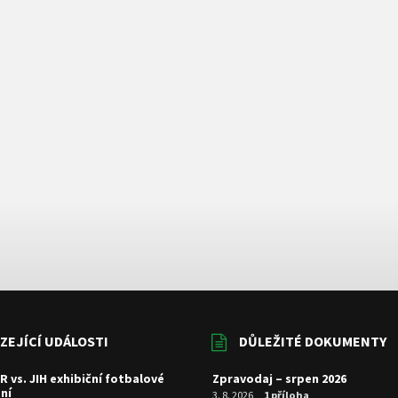
ZEJÍCÍ UDÁLOSTI
DŮLEŽITÉ DOKUMENTY
R vs. JIH exhibiční fotbalové
Zpravodaj – srpen 2026
ní
3. 8. 2026
1 příloha