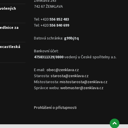
Ženklava 243
742 67 ŽENKLAVA
 volených
Tel: +420
556 852 483
Tel: +420
556 840 699
edlnice za
Datová schránka:
g99bjtq
ewcastleská
Bankovní účet:
4758311329/0800
vedený u České spořitelny a.s.
E-mail:
obec@zenklava.cz
Starosta:
starosta@zenklava.cz
Místostarosta:
mistostarosta@zenklava.cz
Správce webu:
webmaster@zenklava.cz
Prohlášení o přístupnosti