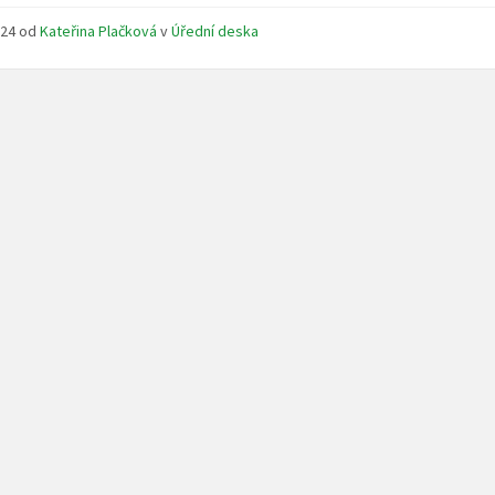
pdf
2024
od
Kateřina Plačková
v
Úřední deska