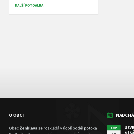
DALŠÍ FOTOALBA
O OBCI
NADCHÁ
SEVE
Obec
Ženklava
se rozkládá v údolí podél potoka
SRP
utká