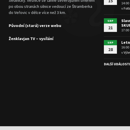
Sedlničky. Vesnice se táhne severojižním směrem
15
14:00
po obou stranách silnice vedoucí ze Štramberka
v
Fotb
do Veřovic v délce více než 3 km.
Slav
SRP
SKU
Původní (stará) verze webu
21
17:00
Ženklavjan TV – vysílání
Letn
SRP
16:00
28
v
Výle
DALŠÍ UDÁLOST