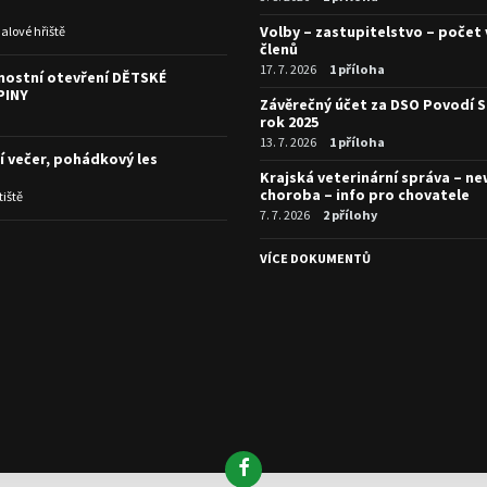
Volby – zastupitelstvo – počet
alové hřiště
členů
17. 7. 2026
1 příloha
nostní otevření DĚTSKÉ
PINY
Závěrečný účet za DSO Povodí S
rok 2025
13. 7. 2026
1 příloha
í večer, pohádkový les
Krajská veterinární správa – n
choroba – info pro chovatele
tiště
7. 7. 2026
2 přílohy
I
VÍCE DOKUMENTŮ
Facebook