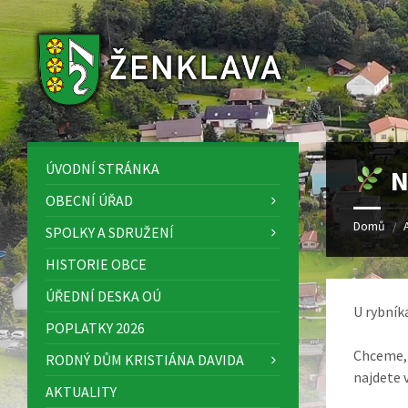
Skip
Skip
Skip
to
to
to
content
left
footer
sidebar
ÚVODNÍ STRÁNKA
N
OBECNÍ ÚŘAD
Domů
/
SPOLKY A SDRUŽENÍ
HISTORIE OBCE
ÚŘEDNÍ DESKA OÚ
U rybník
POPLATKY 2026
Chceme, 
RODNÝ DŮM KRISTIÁNA DAVIDA
najdete v
AKTUALITY