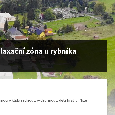
elaxační zóna u rybníka
 moci v klidu sednout, vydechnout, děti hrát… Níže