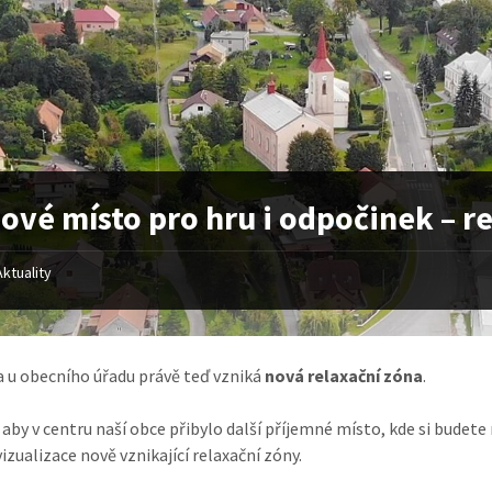
ové místo pro hru i odpočinek – r
Aktuality
a u obecního úřadu právě teď vzniká
nová relaxační zóna
.
aby v centru naší obce přibylo další příjemné místo, kde si budete
izualizace nově vznikající relaxační zóny.