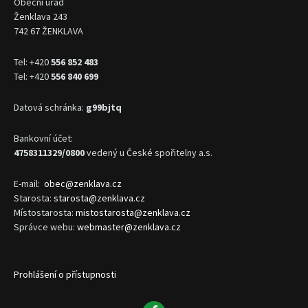
Obecní úřad
Ženklava 243
742 67 ŽENKLAVA
Tel: +420
556 852 483
Tel: +420
556 840 699
Datová schránka:
g99bjtq
Bankovní účet:
4758311329/0800
vedený u České spořitelny a.s.
E-mail:
obec@zenklava.cz
Starosta:
starosta@zenklava.cz
Místostarosta:
mistostarosta@zenklava.cz
Správce webu:
webmaster@zenklava.cz
Prohlášení o přístupnosti
Facebook