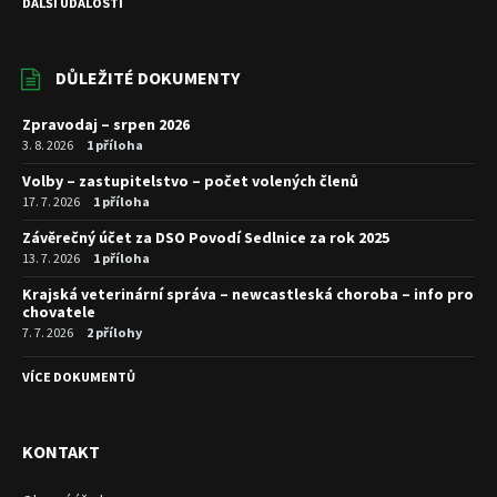
DALŠÍ UDÁLOSTI
DŮLEŽITÉ DOKUMENTY
Zpravodaj – srpen 2026
3. 8. 2026
1 příloha
Volby – zastupitelstvo – počet volených členů
17. 7. 2026
1 příloha
Závěrečný účet za DSO Povodí Sedlnice za rok 2025
13. 7. 2026
1 příloha
Krajská veterinární správa – newcastleská choroba – info pro
chovatele
7. 7. 2026
2 přílohy
VÍCE DOKUMENTŮ
KONTAKT