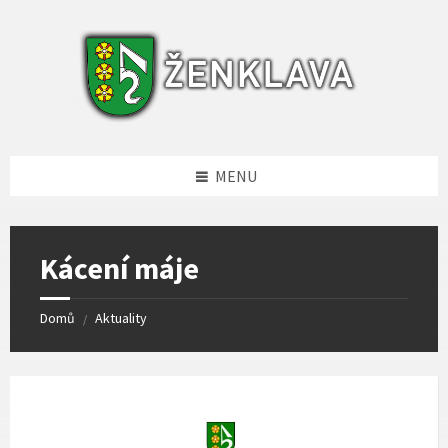
Skip
Skip
Skip
to
to
to
content
left
footer
sidebar
MENU
Kácení máje
Domů
Aktuality
/