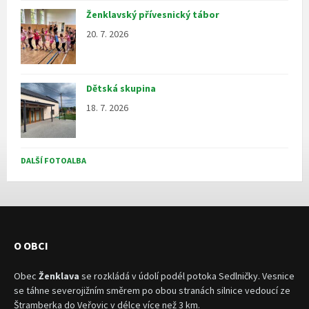
Ženklavský přívesnický tábor
20. 7. 2026
Dětská skupina
18. 7. 2026
DALŠÍ FOTOALBA
O OBCI
Obec
Ženklava
se rozkládá v údolí podél potoka Sedlničky. Vesnice
se táhne severojižním směrem po obou stranách silnice vedoucí ze
Štramberka do Veřovic v délce více než 3 km.