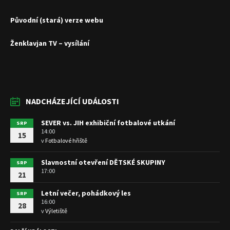
Původní (stará) verze webu
Ženklavjan TV – vysílání
NADCHÁZEJÍCÍ UDÁLOSTI
SEVER vs. JIH exhibiční fotbalové utkání
SRP
14:00
15
v
Fotbalové hřiště
Slavnostní otevření DĚTSKÉ SKUPINY
SRP
17:00
21
Letní večer, pohádkový les
SRP
16:00
28
v
Výletiště