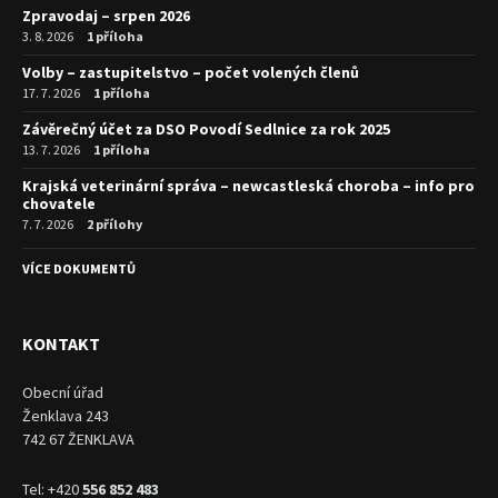
Zpravodaj – srpen 2026
3. 8. 2026
1 příloha
Volby – zastupitelstvo – počet volených členů
17. 7. 2026
1 příloha
Závěrečný účet za DSO Povodí Sedlnice za rok 2025
13. 7. 2026
1 příloha
Krajská veterinární správa – newcastleská choroba – info pro
chovatele
7. 7. 2026
2 přílohy
VÍCE DOKUMENTŮ
KONTAKT
Obecní úřad
Ženklava 243
742 67 ŽENKLAVA
Tel: +420
556 852 483