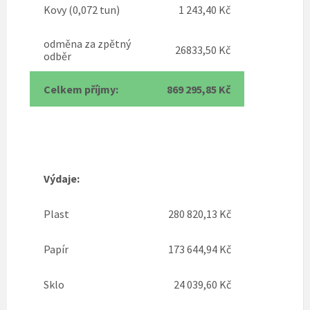
Kovy (0,072 tun)
1 243,40 Kč
odměna za zpětný
26833,50 Kč
odběr
Celkem příjmy:
869 295,85 Kč
Výdaje:
Plast
280 820,13 Kč
Papír
173 644,94 Kč
Sklo
24 039,60 Kč