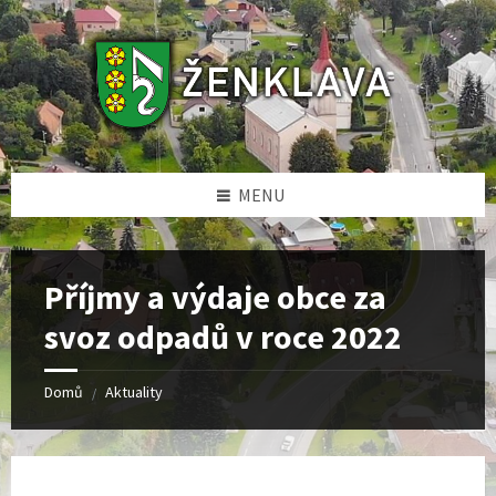
Skip
Skip
Skip
to
to
to
content
left
footer
sidebar
MENU
Příjmy a výdaje obce za
svoz odpadů v roce 2022
Domů
Aktuality
/