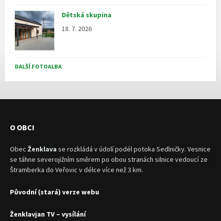
Dětská skupina
18. 7. 2026
DALŠÍ FOTOALBA
O OBCI
Obec
Ženklava
se rozkládá v údolí podél potoka Sedlničky. Vesnice
se táhne severojižním směrem po obou stranách silnice vedoucí ze
Štramberka do Veřovic v délce více než 3 km.
Původní (stará) verze webu
Ženklavjan TV – vysílání