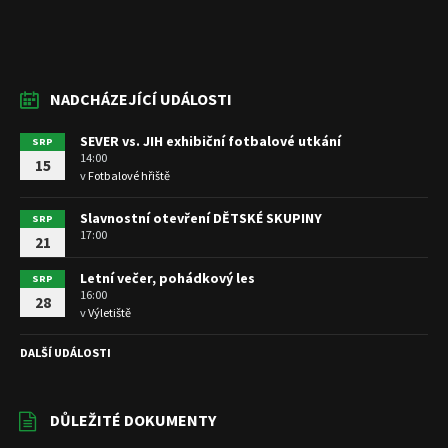
NADCHÁZEJÍCÍ UDÁLOSTI
SEVER vs. JIH exhibiční fotbalové utkání
SRP
14:00
15
v
Fotbalové hřiště
Slavnostní otevření DĚTSKÉ SKUPINY
SRP
17:00
21
Letní večer, pohádkový les
SRP
16:00
28
v
Výletiště
DALŠÍ UDÁLOSTI
DŮLEŽITÉ DOKUMENTY