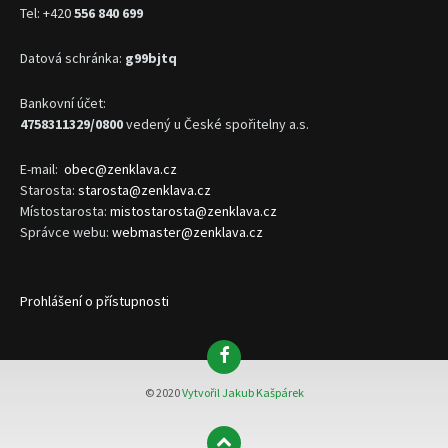
Tel: +420
556 840 699
Datová schránka:
g99bjtq
Bankovní účet:
4758311329/0800
vedený u České spořitelny a.s.
E-mail:
obec@zenklava.cz
Starosta:
starosta@zenklava.cz
Místostarosta:
mistostarosta@zenklava.cz
Správce webu:
webmaster@zenklava.cz
Prohlášení o přístupnosti
Facebook
© 2020
Vytvořil Jakub Kašpárek