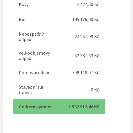
Kovy
4 427,50 Kč
Bio
145 176,00 Kč
Nebezpečný
24 257,99 Kč
odpad
Velkoobjemový
52 387,33 Kč
odpad
Domovní odpad
799 118,97 Kč
Stavební suť
0 Kč
(obec)
Celkem výdaje:
1 532 912,46 Kč